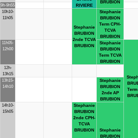
BRUBION
9h-9h55
RIVIERE
10h10-
Stephanie
11h05
BRUBION
Term CPH-
Stephanie
TCVA
BRUBION
BRUBION
2nde TCVA
11h05-
Stephanie
BRUBION
12h00
BRUBION
Term TCVA
BRUBION
12h-
13h15
Step
13h15-
Stephanie
BRU
14h10
BRUBION
Term
2nde AP
BRU
BRUBION
14h10-
Stephanie
15h05
BRUBION
2nde CPH-
TCVA
BRUBION
Stephanie
BRUBION