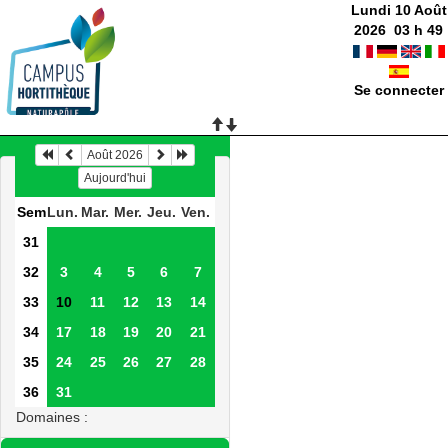
Lundi 10 Août
2026
03
h
49
Se connecter
Août 2026
Aujourd'hui
Sem
Lun.
Mar.
Mer.
Jeu.
Ven.
31
32
3
4
5
6
7
33
10
11
12
13
14
34
17
18
19
20
21
35
24
25
26
27
28
36
31
Domaines :